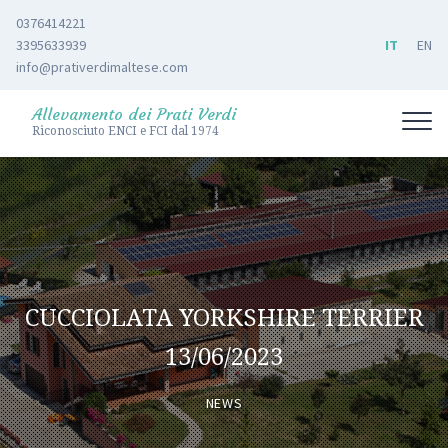
0376414221
3395633939
IT
EN
info@prativerdimaltese.com
Allevamento dei Prati Verdi
Riconosciuto ENCI e FCI dal 1974
CUCCIOLATA YORKSHIRE TERRIER
13/06/2023
NEWS