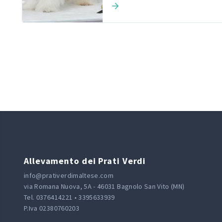
Allevamento dei Prati Verdi
info@prativerdimaltese.com
via Romana Nuova, 5A - 46031 Bagnolo San Vito (MN)
Tel. 0376414221 • 3395633939
P.Iva 02380760203