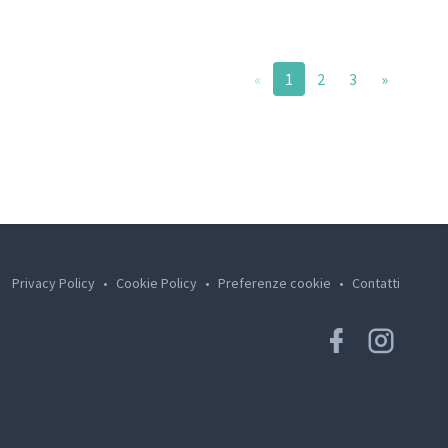
«
1
2
3
»
Privacy Policy
•
Cookie Policy
•
Preferenze cookie
•
Contatti