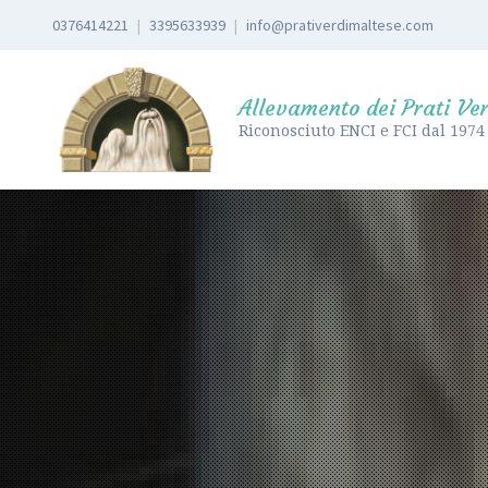
0376414221
|
3395633939
|
info@prativerdimaltese.com
Allevamento dei Prati Ver
Riconosciuto ENCI e FCI dal 1974