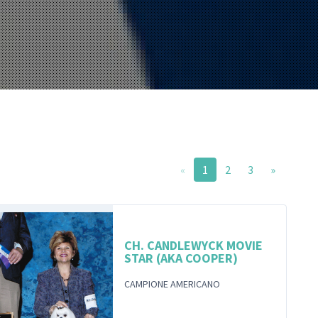
«
1
2
3
»
CH. CANDLEWYCK MOVIE
STAR (AKA COOPER)
CAMPIONE AMERICANO