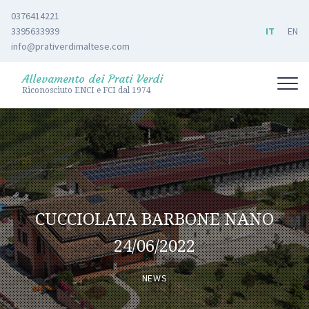
0376414221
3395633939
IT
EN
info@prativerdimaltese.com
Allevamento dei Prati Verdi
Riconosciuto ENCI e FCI dal 1974
CUCCIOLATA BARBONE NANO
24/06/2022
NEWS