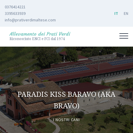
0376414221
3395633939
IT
EN
info@prativerdimaltese.com
Allevamento dei Prati Verdi
Riconosciuto ENCI e FCI dal 1974
PARADIS KISS BARAVO (AKA
BRAVO)
I NOSTRI CANI