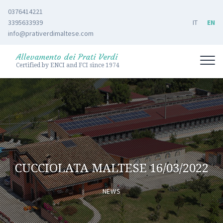
0376414221
3395633939
IT
EN
info@prativerdimaltese.com
Allevamento dei Prati Verdi
Certified by ENCI and FCI since 1974
CUCCIOLATA MALTESE 16/03/2022
NEWS