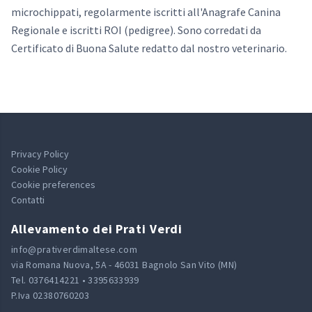
microchippati, regolarmente iscritti all'Anagrafe Canina
Regionale e iscritti ROI (pedigree). Sono corredati da
Certificato di Buona Salute redatto dal nostro veterinario.
Privacy Policy
Cookie Policy
Cookie preferences
Contatti
Allevamento dei Prati Verdi
info@prativerdimaltese.com
via Romana Nuova, 5A - 46031 Bagnolo San Vito (MN)
Tel. 0376414221 • 3395633939
P.Iva 02380760203